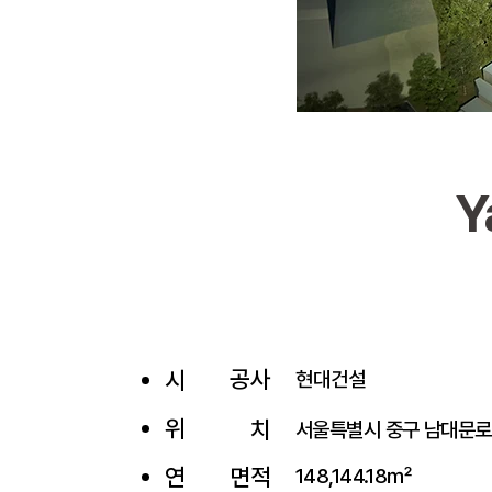
Y
공사
시
현대건설
위
치
서울특별시 중구 남대문로5
​연
면적
148,144.18㎡