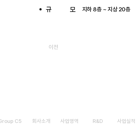
규
모
지하 8층 ~ 지상 20층
이전
Group C5
​회사소개
​사업영역
R&D
사업실적