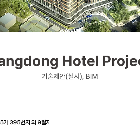
휴양시설
(호텔/콘도/리조트/테마파크/레저)
angdong Hotel Proje
기술제안(실시), BIM
가 395번지 외 9필지