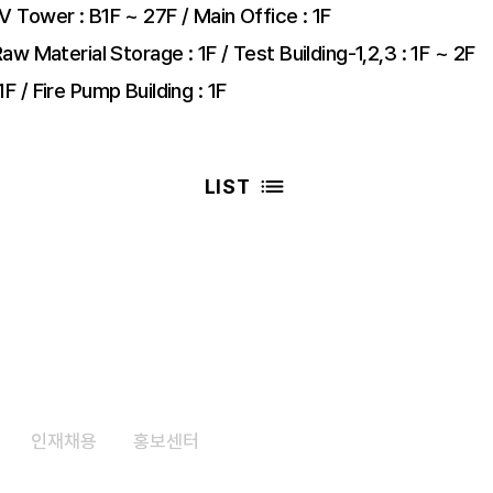
V Tower : B1F ~ 27F / Main Office : 1F
Raw Material Storage : 1F / Test Building-1,2,3 : 1F ~ 2F
F / Fire Pump Building : 1F
LIST
인재채용
​홍보센터