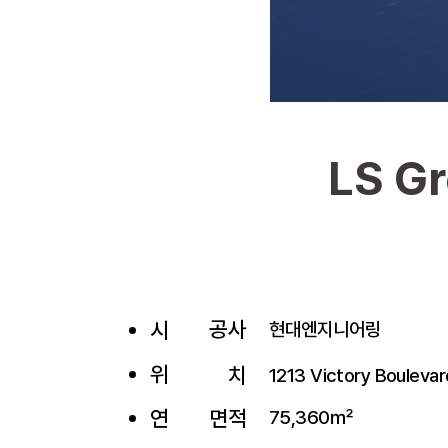
LS Gr
공사
시
현대엔지니어링
위
치
1213 Victory Boulevar
​연
면적
75,360㎡