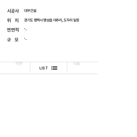
​시공사
대우건설
위 치
경기도 평택시 팽성읍 대추리, 도두리 일원
연면적
'-
규 모
'-
이전
다음
LIST
​법적고지
문의하기