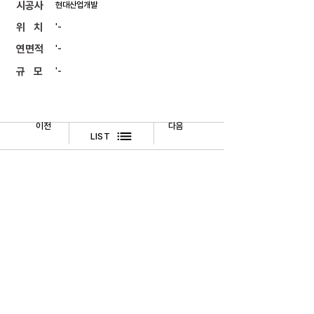
​시공사
현대산업개발
위 치
'-
연면적
'-
규 모
'-
이전
다음
LIST
​법적고지
문의하기