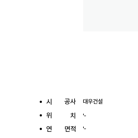
공사
시
대우건설
위
치
'-
​연
면적
'-