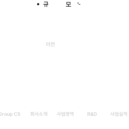
규
모
'-
이전
Group C5
​회사소개
​사업영역
R&D
사업실적