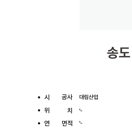
송도
공사
시
대림산업
위
치
'-
​연
면적
'-