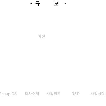
규
모
'-
이전
Group C5
​회사소개
​사업영역
R&D
사업실적