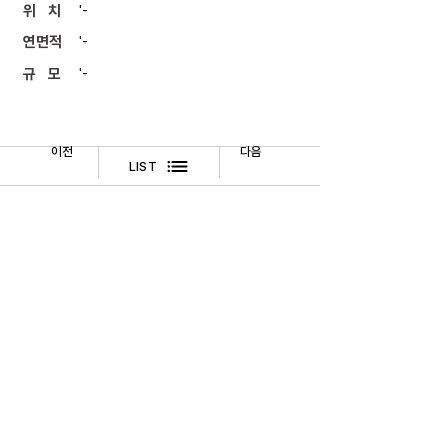
위 치
'-
연면적
'-
규 모
'-
이전
다음
LIST
​법적고지
문의하기
TEL
02-518-3512