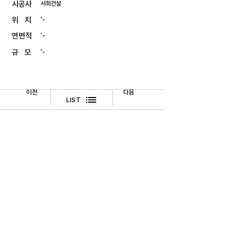
​시공사
서희건설
위 치
'-
연면적
'-
규 모
'-
이전
다음
LIST
​법적고지
문의하기