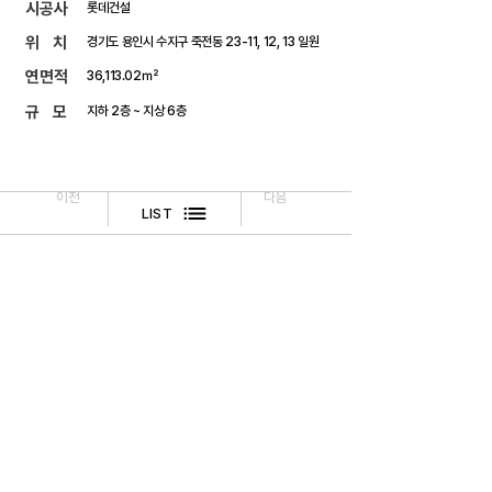
​시공사
롯데건설
위 치
경기도 용인시 수지구 죽전동 23-11, 12, 13 일원
연면적
36,113.02㎡
규 모
지하 2층 ~ 지상 6층
이전
다음
LIST
​법적고지
문의하기