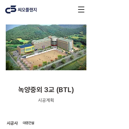
교육시설
녹양중외 3교 (BTL)
시공계획
​시공사
대경건설