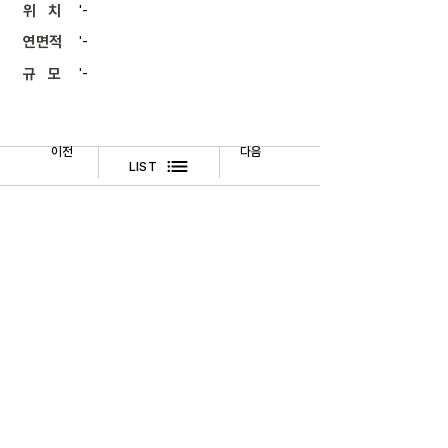
위 치
'-
연면적
'-
규 모
'-
이전
다음
LIST
​법적고지
문의하기
TEL
02-518-3512