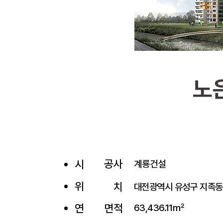
노
공사
시
계룡건설
위
치
대전광역시 유성구 지족동
​연
면적
63,436.11㎡