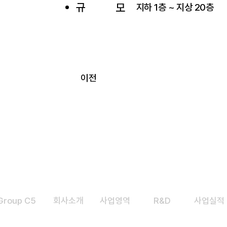
규
모
지하 1층 ~ 지상 20층
이전
Group C5
​회사소개
​사업영역
R&D
사업실적